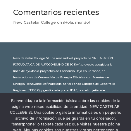
Comentarios recientes
New Castelar College
on
¡Hola, mundo!
New Castelar College S.L. ha realizado el proyecto de “INSTALACIÓN
FOTOVOLTAICA DE AUTOCONSUMO DE 60 Kw”, proyecto acogido a la
línea de ayudas a proyectos de Economía Baja en Carbono, en
Instalaciones de Generación de Energía Eléctrica con Fuentes de
Energía Renovable, cofinanciada por el Fondo Europeo de Desarrollo
Regional (FEDER) y gestionada por el IDAE, con el objetivo de
conseguir una economía más limpia y sostenible, con una
Bienvenida/o a la información básica sobre las cookies de la
subvención de 30.245,63€. Con una potencia instalada de 60kW, la
página web responsabilidad de la entidad: NEW CASTELAR
comunidad educativa de New Castelar ahorra al planeta 34,79
COLLEGE SL Una cookie o galleta informática es un pequeño
toneladas de CO2 al año, lo que equivale a recorrer 116.677 km en coche
archivo de información que se guarda en tu ordenador,
o plantar 116 árboles al año.
“smartphone” o tableta cada vez que visitas nuestra página
web. Algunas cookies son nuestras y otras pertenecen a