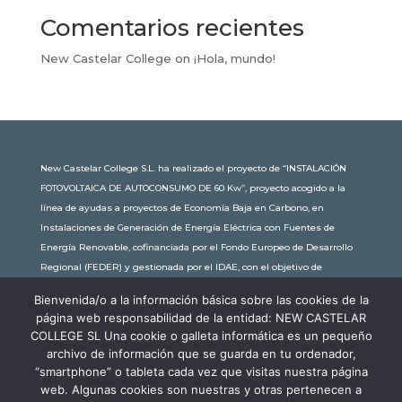
Comentarios recientes
New Castelar College
on
¡Hola, mundo!
New Castelar College S.L. ha realizado el proyecto de “INSTALACIÓN
FOTOVOLTAICA DE AUTOCONSUMO DE 60 Kw”, proyecto acogido a la
línea de ayudas a proyectos de Economía Baja en Carbono, en
Instalaciones de Generación de Energía Eléctrica con Fuentes de
Energía Renovable, cofinanciada por el Fondo Europeo de Desarrollo
Regional (FEDER) y gestionada por el IDAE, con el objetivo de
conseguir una economía más limpia y sostenible, con una
Bienvenida/o a la información básica sobre las cookies de la
subvención de 30.245,63€. Con una potencia instalada de 60kW, la
página web responsabilidad de la entidad: NEW CASTELAR
comunidad educativa de New Castelar ahorra al planeta 34,79
COLLEGE SL Una cookie o galleta informática es un pequeño
toneladas de CO2 al año, lo que equivale a recorrer 116.677 km en coche
archivo de información que se guarda en tu ordenador,
o plantar 116 árboles al año.
“smartphone” o tableta cada vez que visitas nuestra página
web. Algunas cookies son nuestras y otras pertenecen a