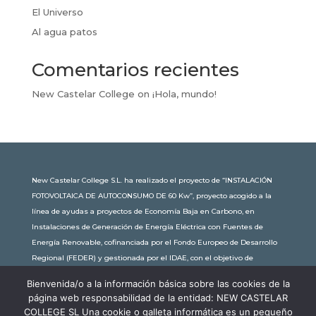
El Universo
Al agua patos
Comentarios recientes
New Castelar College
on
¡Hola, mundo!
New Castelar College S.L. ha realizado el proyecto de “INSTALACIÓN
FOTOVOLTAICA DE AUTOCONSUMO DE 60 Kw”, proyecto acogido a la
línea de ayudas a proyectos de Economía Baja en Carbono, en
Instalaciones de Generación de Energía Eléctrica con Fuentes de
Energía Renovable, cofinanciada por el Fondo Europeo de Desarrollo
Regional (FEDER) y gestionada por el IDAE, con el objetivo de
conseguir una economía más limpia y sostenible, con una
Bienvenida/o a la información básica sobre las cookies de la
subvención de 30.245,63€. Con una potencia instalada de 60kW, la
página web responsabilidad de la entidad: NEW CASTELAR
comunidad educativa de New Castelar ahorra al planeta 34,79
COLLEGE SL Una cookie o galleta informática es un pequeño