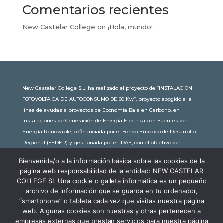
Comentarios recientes
New Castelar College
on
¡Hola, mundo!
New Castelar College S.L. ha realizado el proyecto de “INSTALACIÓN
FOTOVOLTAICA DE AUTOCONSUMO DE 60 Kw”, proyecto acogido a la
línea de ayudas a proyectos de Economía Baja en Carbono, en
Instalaciones de Generación de Energía Eléctrica con Fuentes de
Energía Renovable, cofinanciada por el Fondo Europeo de Desarrollo
Regional (FEDER) y gestionada por el IDAE, con el objetivo de
conseguir una economía más limpia y sostenible, con una
Bienvenida/o a la información básica sobre las cookies de la
subvención de 30.245,63€. Con una potencia instalada de 60kW, la
página web responsabilidad de la entidad: NEW CASTELAR
comunidad educativa de New Castelar ahorra al planeta 34,79
COLLEGE SL Una cookie o galleta informática es un pequeño
toneladas de CO2 al año, lo que equivale a recorrer 116.677 km en coche
archivo de información que se guarda en tu ordenador,
o plantar 116 árboles al año.
“smartphone” o tableta cada vez que visitas nuestra página
web. Algunas cookies son nuestras y otras pertenecen a
empresas externas que prestan servicios para nuestra página