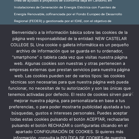
línea de ayudas a proyectos de Economía Baja en Carbono, en
Instalaciones de Generación de Energía Eléctrica con Fuentes de
Energía Renovable, cofinanciada por el Fondo Europeo de Desarrollo
Regional (FEDER) y gestionada por el IDAE, con el objetivo de
conseguir una economía más limpia y sostenible, con una
Bienvenida/o a la información básica sobre las cookies de la
subvención de 30.245,63€. Con una potencia instalada de 60kW, la
página web responsabilidad de la entidad: NEW CASTELAR
comunidad educativa de New Castelar ahorra al planeta 34,79
COLLEGE SL Una cookie o galleta informática es un pequeño
toneladas de CO2 al año, lo que equivale a recorrer 116.677 km en coche
archivo de información que se guarda en tu ordenador,
o plantar 116 árboles al año.
“smartphone” o tableta cada vez que visitas nuestra página
web. Algunas cookies son nuestras y otras pertenecen a
empresas externas que prestan servicios para nuestra página
web. Las cookies pueden ser de varios tipos: las cookies
técnicas son necesarias para que nuestra página web pueda
funcionar, no necesitan de tu autorización y son las únicas que
tenemos activadas por defecto. El resto de cookies sirven para
mejorar nuestra página, para personalizarla en base a tus
preferencias, o para poder mostrarte publicidad ajustada a tus
búsquedas, gustos e intereses personales. Puedes aceptar
todas estas cookies pulsando el botón ACEPTAR, rechazarlas
pulsando el botón RECHAZAR o configurarlas clicando en el
apartado CONFIGURACIÓN DE COOKIES. Si quieres más
información, consulta la POLÍTICA DE COOKIES de nuestra