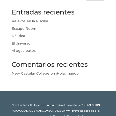
Entradas recientes
Relevos en la Piscina
Escape Room
Náutica
El Universo
Al agua patos
Comentarios recientes
New Castelar College
on
¡Hola, mundo!
New Castelar College S.L. ha realizado el proyecto de “INSTALACIÓN
FOTOVOLTAICA DE AUTOCONSUMO DE 60 Kw”, proyecto acogido a la