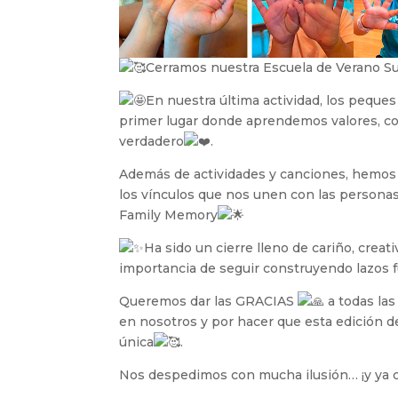
Cerramos nuestra Escuela de Verano
En nuestra última actividad, los peque
prime
r lugar donde aprendemos valores, 
verdadero
.
Además de actividades y canciones, hemos 
los vínculos que nos unen con las persona
Family Memory
Ha sido un cierre lleno de cariño, crea
importancia de seguir construyendo lazos f
Queremos dar las GRACIAS
a todas las
en nosotros y por hacer que esta edición d
única
.
Nos despedimos con mucha ilusión… ¡y ya c