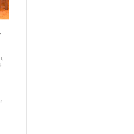
e
r
l,
r