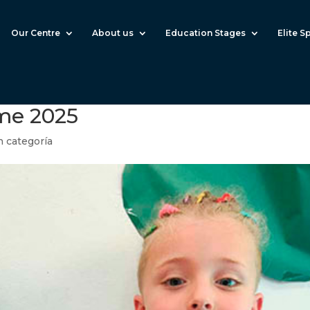
Our Centre
About us
Education Stages
Elite S
me 2025
n categoría