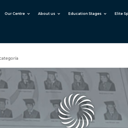
Our Centre
About us
Education Stages
Elite S
categoría