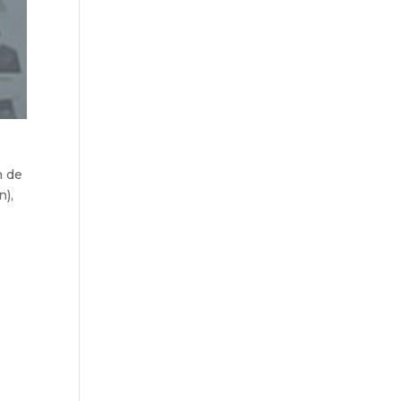
n de
n),