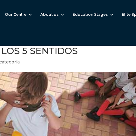
Our Centre
About us
Education Stages
Elite S
LOS 5 SENTIDOS
 categoría