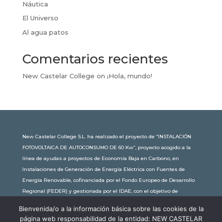
Náutica
El Universo
Al agua patos
Comentarios recientes
New Castelar College
on
¡Hola, mundo!
New Castelar College S.L. ha realizado el proyecto de “INSTALACIÓN
FOTOVOLTAICA DE AUTOCONSUMO DE 60 Kw”, proyecto acogido a la
línea de ayudas a proyectos de Economía Baja en Carbono, en
Instalaciones de Generación de Energía Eléctrica con Fuentes de
Energía Renovable, cofinanciada por el Fondo Europeo de Desarrollo
Regional (FEDER) y gestionada por el IDAE, con el objetivo de
conseguir una economía más limpia y sostenible, con una
Bienvenida/o a la información básica sobre las cookies de la
subvención de 30.245,63€. Con una potencia instalada de 60kW, la
página web responsabilidad de la entidad: NEW CASTELAR