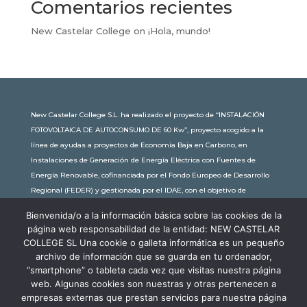
Comentarios recientes
New Castelar College
on
¡Hola, mundo!
New Castelar College S.L. ha realizado el proyecto de “INSTALACIÓN
FOTOVOLTAICA DE AUTOCONSUMO DE 60 Kw”, proyecto acogido a la
línea de ayudas a proyectos de Economía Baja en Carbono, en
Instalaciones de Generación de Energía Eléctrica con Fuentes de
Energía Renovable, cofinanciada por el Fondo Europeo de Desarrollo
Regional (FEDER) y gestionada por el IDAE, con el objetivo de
conseguir una economía más limpia y sostenible, con una
Bienvenida/o a la información básica sobre las cookies de la
subvención de 30.245,63€. Con una potencia instalada de 60kW, la
página web responsabilidad de la entidad: NEW CASTELAR
comunidad educativa de New Castelar ahorra al planeta 34,79
COLLEGE SL Una cookie o galleta informática es un pequeño
toneladas de CO2 al año, lo que equivale a recorrer 116.677 km en coche
archivo de información que se guarda en tu ordenador,
o plantar 116 árboles al año.
“smartphone” o tableta cada vez que visitas nuestra página
web. Algunas cookies son nuestras y otras pertenecen a
empresas externas que prestan servicios para nuestra página