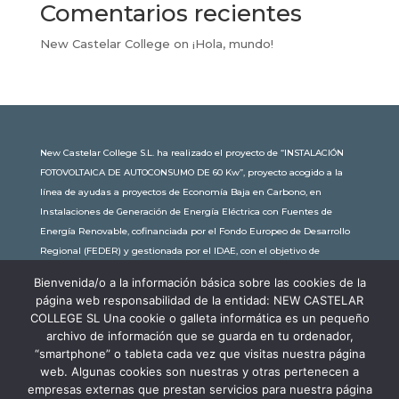
Comentarios recientes
New Castelar College
on
¡Hola, mundo!
New Castelar College S.L. ha realizado el proyecto de “INSTALACIÓN
FOTOVOLTAICA DE AUTOCONSUMO DE 60 Kw”, proyecto acogido a la
línea de ayudas a proyectos de Economía Baja en Carbono, en
Instalaciones de Generación de Energía Eléctrica con Fuentes de
Energía Renovable, cofinanciada por el Fondo Europeo de Desarrollo
Regional (FEDER) y gestionada por el IDAE, con el objetivo de
conseguir una economía más limpia y sostenible, con una
Bienvenida/o a la información básica sobre las cookies de la
subvención de 30.245,63€. Con una potencia instalada de 60kW, la
página web responsabilidad de la entidad: NEW CASTELAR
comunidad educativa de New Castelar ahorra al planeta 34,79
COLLEGE SL Una cookie o galleta informática es un pequeño
toneladas de CO2 al año, lo que equivale a recorrer 116.677 km en coche
archivo de información que se guarda en tu ordenador,
o plantar 116 árboles al año.
“smartphone” o tableta cada vez que visitas nuestra página
web. Algunas cookies son nuestras y otras pertenecen a
empresas externas que prestan servicios para nuestra página