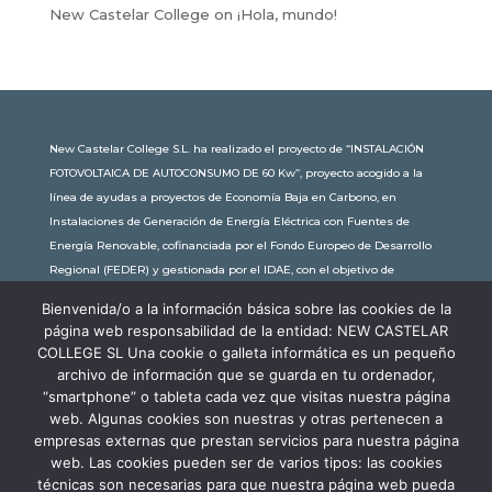
New Castelar College
on
¡Hola, mundo!
New Castelar College S.L. ha realizado el proyecto de “INSTALACIÓN
FOTOVOLTAICA DE AUTOCONSUMO DE 60 Kw”, proyecto acogido a la
línea de ayudas a proyectos de Economía Baja en Carbono, en
Instalaciones de Generación de Energía Eléctrica con Fuentes de
Energía Renovable, cofinanciada por el Fondo Europeo de Desarrollo
Regional (FEDER) y gestionada por el IDAE, con el objetivo de
conseguir una economía más limpia y sostenible, con una
Bienvenida/o a la información básica sobre las cookies de la
subvención de 30.245,63€. Con una potencia instalada de 60kW, la
página web responsabilidad de la entidad: NEW CASTELAR
comunidad educativa de New Castelar ahorra al planeta 34,79
COLLEGE SL Una cookie o galleta informática es un pequeño
toneladas de CO2 al año, lo que equivale a recorrer 116.677 km en coche
archivo de información que se guarda en tu ordenador,
o plantar 116 árboles al año.
“smartphone” o tableta cada vez que visitas nuestra página
web. Algunas cookies son nuestras y otras pertenecen a
empresas externas que prestan servicios para nuestra página
web. Las cookies pueden ser de varios tipos: las cookies
técnicas son necesarias para que nuestra página web pueda