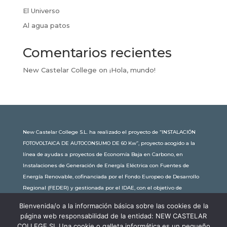
El Universo
Al agua patos
Comentarios recientes
New Castelar College
on
¡Hola, mundo!
New Castelar College S.L. ha realizado el proyecto de “INSTALACIÓN
FOTOVOLTAICA DE AUTOCONSUMO DE 60 Kw”, proyecto acogido a la
línea de ayudas a proyectos de Economía Baja en Carbono, en
Instalaciones de Generación de Energía Eléctrica con Fuentes de
Energía Renovable, cofinanciada por el Fondo Europeo de Desarrollo
Regional (FEDER) y gestionada por el IDAE, con el objetivo de
conseguir una economía más limpia y sostenible, con una
Bienvenida/o a la información básica sobre las cookies de la
subvención de 30.245,63€. Con una potencia instalada de 60kW, la
página web responsabilidad de la entidad: NEW CASTELAR
comunidad educativa de New Castelar ahorra al planeta 34,79
COLLEGE SL Una cookie o galleta informática es un pequeño