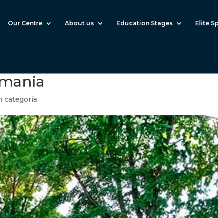
Our Centre
About us
Education Stages
Elite S
emania
n categoría