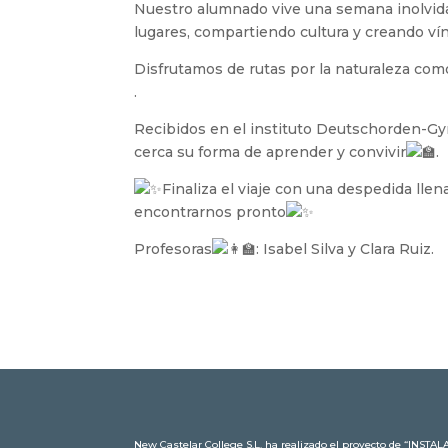
Nuestro alumnado vive una semana inolvid
lugares, compartiendo cultura y creando ví
Disfrutamos de rutas por la naturaleza como 
.
Recibidos en el instituto Deutschorden-G
cerca su forma de aprender y convivir
.
Finaliza el viaje con una despedida ll
encontrarnos pronto
Profesoras
: Isabel Silva y Clara Ruiz.
New Castelar College S.L. ha realizado el proyecto de “IN