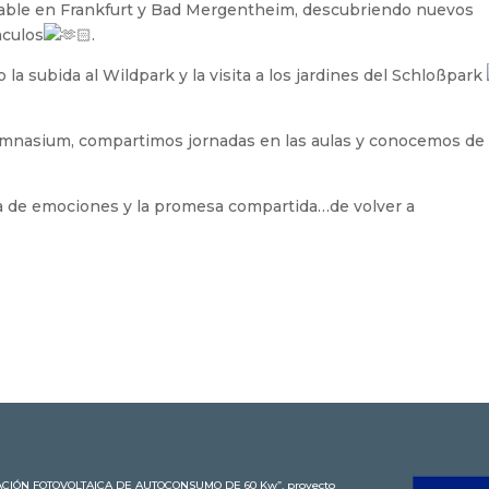
able en Frankfurt y Bad Mergentheim, descubriendo nuevos
nculos
.
la subida al Wildpark y la visita a los jardines del Schloßpark
ymnasium, compartimos jornadas en las aulas y conocemos de
ena de emociones y la promesa compartida…de volver a
STALACIÓN FOTOVOLTAICA DE AUTOCONSUMO DE 60 Kw”, proyecto