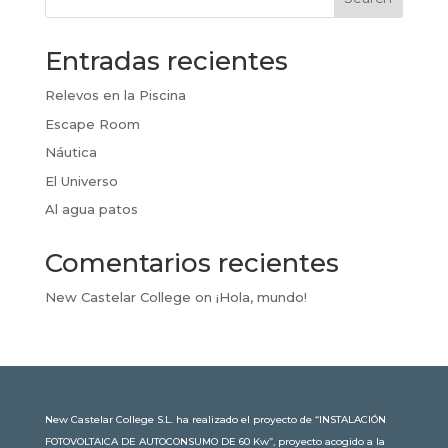
Entradas recientes
Relevos en la Piscina
Escape Room
Náutica
El Universo
Al agua patos
Comentarios recientes
New Castelar College
on
¡Hola, mundo!
New Castelar College S.L. ha realizado el proyecto de “INSTALACIÓN
FOTOVOLTAICA DE AUTOCONSUMO DE 60 Kw”, proyecto acogido a la