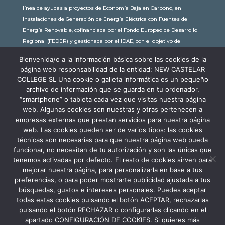
línea de ayudas a proyectos de Economía Baja en Carbono, en
Instalaciones de Generación de Energía Eléctrica con Fuentes de
Energía Renovable, cofinanciada por el Fondo Europeo de Desarrollo
Regional (FEDER) y gestionada por el IDAE, con el objetivo de
conseguir una economía más limpia y sostenible, con una
Bienvenida/o a la información básica sobre las cookies de la
subvención de 30.245,63€. Con una potencia instalada de 60kW, la
página web responsabilidad de la entidad: NEW CASTELAR
comunidad educativa de New Castelar ahorra al planeta 34,79
COLLEGE SL Una cookie o galleta informática es un pequeño
toneladas de CO2 al año, lo que equivale a recorrer 116.677 km en coche
archivo de información que se guarda en tu ordenador,
o plantar 116 árboles al año.
“smartphone” o tableta cada vez que visitas nuestra página
web. Algunas cookies son nuestras y otras pertenecen a
empresas externas que prestan servicios para nuestra página
web. Las cookies pueden ser de varios tipos: las cookies
técnicas son necesarias para que nuestra página web pueda
funcionar, no necesitan de tu autorización y son las únicas que
tenemos activadas por defecto. El resto de cookies sirven para
mejorar nuestra página, para personalizarla en base a tus
preferencias, o para poder mostrarte publicidad ajustada a tus
búsquedas, gustos e intereses personales. Puedes aceptar
todas estas cookies pulsando el botón ACEPTAR, rechazarlas
pulsando el botón RECHAZAR o configurarlas clicando en el
apartado CONFIGURACIÓN DE COOKIES. Si quieres más