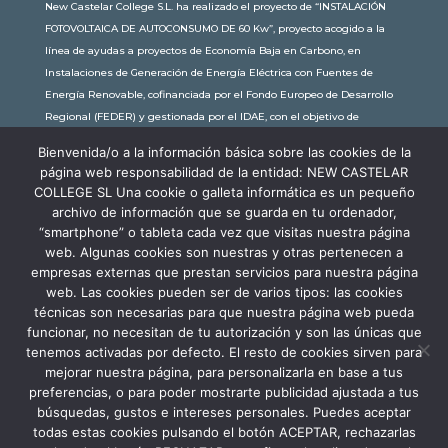
New Castelar College S.L. ha realizado el proyecto de “INSTALACIÓN
FOTOVOLTAICA DE AUTOCONSUMO DE 60 Kw”, proyecto acogido a la
línea de ayudas a proyectos de Economía Baja en Carbono, en
Instalaciones de Generación de Energía Eléctrica con Fuentes de
Energía Renovable, cofinanciada por el Fondo Europeo de Desarrollo
Regional (FEDER) y gestionada por el IDAE, con el objetivo de
conseguir una economía más limpia y sostenible, con una
Bienvenida/o a la información básica sobre las cookies de la
subvención de 30.245,63€. Con una potencia instalada de 60kW, la
página web responsabilidad de la entidad: NEW CASTELAR
comunidad educativa de New Castelar ahorra al planeta 34,79
COLLEGE SL Una cookie o galleta informática es un pequeño
toneladas de CO2 al año, lo que equivale a recorrer 116.677 km en coche
archivo de información que se guarda en tu ordenador,
o plantar 116 árboles al año.
“smartphone” o tableta cada vez que visitas nuestra página
web. Algunas cookies son nuestras y otras pertenecen a
empresas externas que prestan servicios para nuestra página
web. Las cookies pueden ser de varios tipos: las cookies
técnicas son necesarias para que nuestra página web pueda
funcionar, no necesitan de tu autorización y son las únicas que
tenemos activadas por defecto. El resto de cookies sirven para
mejorar nuestra página, para personalizarla en base a tus
preferencias, o para poder mostrarte publicidad ajustada a tus
búsquedas, gustos e intereses personales. Puedes aceptar
todas estas cookies pulsando el botón ACEPTAR, rechazarlas