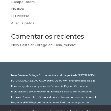
Escape Room
Náutica
El Universo
Al agua patos
Comentarios recientes
New Castelar College
on
¡Hola, mundo!
New Castelar College S.L. ha realizado el proyecto de “INSTALACIÓN
FOTOVOLTAICA DE AUTOCONSUMO DE 60 Kw”, proyecto acogido a la
línea de ayudas a proyectos de Economía Baja en Carbono, en
Instalaciones de Generación de Energía Eléctrica con Fuentes de
Energía Renovable, cofinanciada por el Fondo Europeo de Desarrollo
Regional (FEDER) y gestionada por el IDAE, con el objetivo de
conseguir una economía más limpia y sostenible, con una