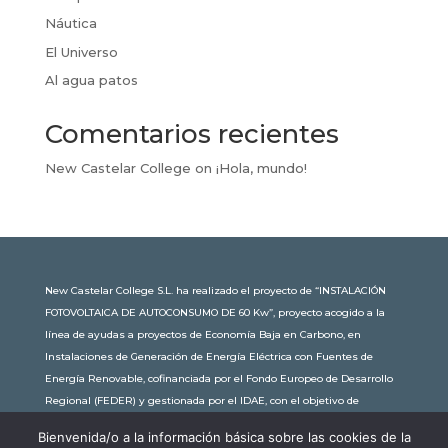
Náutica
El Universo
Al agua patos
Comentarios recientes
New Castelar College
on
¡Hola, mundo!
New Castelar College S.L. ha realizado el proyecto de “INSTALACIÓN
FOTOVOLTAICA DE AUTOCONSUMO DE 60 Kw”, proyecto acogido a la
línea de ayudas a proyectos de Economía Baja en Carbono, en
Instalaciones de Generación de Energía Eléctrica con Fuentes de
Energía Renovable, cofinanciada por el Fondo Europeo de Desarrollo
Regional (FEDER) y gestionada por el IDAE, con el objetivo de
conseguir una economía más limpia y sostenible, con una
Bienvenida/o a la información básica sobre las cookies de la
subvención de 30.245,63€. Con una potencia instalada de 60kW, la