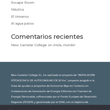
Escape Room
Náutica
El Universo
Al agua patos
Comentarios recientes
New Castelar College
on
¡Hola, mundo!
New Castelar College S.L. ha realizado el proyecto de “INSTALACIÓN
FOTOVOLTAICA DE AUTOCONSUMO DE 60 Kw”, proyecto acogido a la
línea de ayudas a proyectos de Economía Baja en Carbono, en
Instalaciones de Generación de Energía Eléctrica con Fuentes de
Energía Renovable, cofinanciada por el Fondo Europeo de Desarrollo
Regional (FEDER) y gestionada por el IDAE, con el objetivo de
conseguir una economía más limpia y sostenible, con una