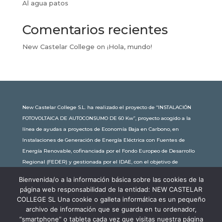
Al agua patos
Comentarios recientes
New Castelar College
on
¡Hola, mundo!
New Castelar College S.L. ha realizado el proyecto de “INSTALACIÓN
FOTOVOLTAICA DE AUTOCONSUMO DE 60 Kw”, proyecto acogido a la
línea de ayudas a proyectos de Economía Baja en Carbono, en
Instalaciones de Generación de Energía Eléctrica con Fuentes de
Energía Renovable, cofinanciada por el Fondo Europeo de Desarrollo
Regional (FEDER) y gestionada por el IDAE, con el objetivo de
conseguir una economía más limpia y sostenible, con una
Bienvenida/o a la información básica sobre las cookies de la
subvención de 30.245,63€. Con una potencia instalada de 60kW, la
página web responsabilidad de la entidad: NEW CASTELAR
comunidad educativa de New Castelar ahorra al planeta 34,79
COLLEGE SL Una cookie o galleta informática es un pequeño
toneladas de CO2 al año, lo que equivale a recorrer 116.677 km en coche
archivo de información que se guarda en tu ordenador,
o plantar 116 árboles al año.
“smartphone” o tableta cada vez que visitas nuestra página