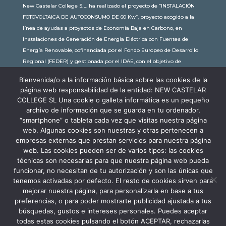
New Castelar College S.L. ha realizado el proyecto de “INSTALACIÓN
FOTOVOLTAICA DE AUTOCONSUMO DE 60 Kw”, proyecto acogido a la
línea de ayudas a proyectos de Economía Baja en Carbono, en
Instalaciones de Generación de Energía Eléctrica con Fuentes de
Energía Renovable, cofinanciada por el Fondo Europeo de Desarrollo
Regional (FEDER) y gestionada por el IDAE, con el objetivo de
conseguir una economía más limpia y sostenible, con una
Bienvenida/o a la información básica sobre las cookies de la
subvención de 30.245,63€. Con una potencia instalada de 60kW, la
página web responsabilidad de la entidad: NEW CASTELAR
comunidad educativa de New Castelar ahorra al planeta 34,79
COLLEGE SL Una cookie o galleta informática es un pequeño
toneladas de CO2 al año, lo que equivale a recorrer 116.677 km en coche
archivo de información que se guarda en tu ordenador,
o plantar 116 árboles al año.
“smartphone” o tableta cada vez que visitas nuestra página
web. Algunas cookies son nuestras y otras pertenecen a
empresas externas que prestan servicios para nuestra página
web. Las cookies pueden ser de varios tipos: las cookies
técnicas son necesarias para que nuestra página web pueda
funcionar, no necesitan de tu autorización y son las únicas que
tenemos activadas por defecto. El resto de cookies sirven para
mejorar nuestra página, para personalizarla en base a tus
preferencias, o para poder mostrarte publicidad ajustada a tus
búsquedas, gustos e intereses personales. Puedes aceptar
todas estas cookies pulsando el botón ACEPTAR, rechazarlas