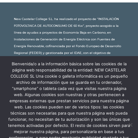
New Castelar College S.L. ha realizado el proyecto de “INSTALACIÓN
FOTOVOLTAICA DE AUTOCONSUMO DE 60 Kw”, proyecto acogido a la
línea de ayudas a proyectos de Economía Baja en Carbono, en
Instalaciones de Generación de Energía Eléctrica con Fuentes de
Energía Renovable, cofinanciada por el Fondo Europeo de Desarrollo
Regional (FEDER) y gestionada por el IDAE, con el objetivo de
conseguir una economía más limpia y sostenible, con una
Bienvenida/o a la información básica sobre las cookies de la
subvención de 30.245,63€. Con una potencia instalada de 60kW, la
página web responsabilidad de la entidad: NEW CASTELAR
comunidad educativa de New Castelar ahorra al planeta 34,79
COLLEGE SL Una cookie o galleta informática es un pequeño
toneladas de CO2 al año, lo que equivale a recorrer 116.677 km en coche
archivo de información que se guarda en tu ordenador,
o plantar 116 árboles al año.
“smartphone” o tableta cada vez que visitas nuestra página
web. Algunas cookies son nuestras y otras pertenecen a
empresas externas que prestan servicios para nuestra página
web. Las cookies pueden ser de varios tipos: las cookies
técnicas son necesarias para que nuestra página web pueda
funcionar, no necesitan de tu autorización y son las únicas que
tenemos activadas por defecto. El resto de cookies sirven para
mejorar nuestra página, para personalizarla en base a tus
preferencias, o para poder mostrarte publicidad ajustada a tus