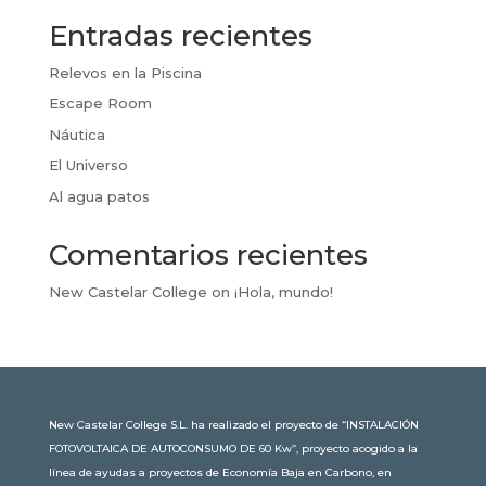
Entradas recientes
Relevos en la Piscina
Escape Room
Náutica
El Universo
Al agua patos
Comentarios recientes
New Castelar College
on
¡Hola, mundo!
New Castelar College S.L. ha realizado el proyecto de “INSTALACIÓN
FOTOVOLTAICA DE AUTOCONSUMO DE 60 Kw”, proyecto acogido a la
línea de ayudas a proyectos de Economía Baja en Carbono, en