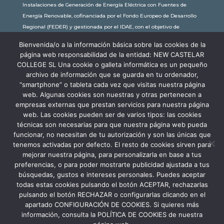
Instalaciones de Generación de Energía Eléctrica con Fuentes de
Energía Renovable, cofinanciada por el Fondo Europeo de Desarrollo
Regional (FEDER) y gestionada por el IDAE, con el objetivo de
conseguir una economía más limpia y sostenible, con una
Bienvenida/o a la información básica sobre las cookies de la
subvención de 30.245,63€. Con una potencia instalada de 60kW, la
página web responsabilidad de la entidad: NEW CASTELAR
comunidad educativa de New Castelar ahorra al planeta 34,79
COLLEGE SL Una cookie o galleta informática es un pequeño
toneladas de CO2 al año, lo que equivale a recorrer 116.677 km en coche
archivo de información que se guarda en tu ordenador,
o plantar 116 árboles al año.
“smartphone” o tableta cada vez que visitas nuestra página
web. Algunas cookies son nuestras y otras pertenecen a
empresas externas que prestan servicios para nuestra página
web. Las cookies pueden ser de varios tipos: las cookies
técnicas son necesarias para que nuestra página web pueda
funcionar, no necesitan de tu autorización y son las únicas que
tenemos activadas por defecto. El resto de cookies sirven para
mejorar nuestra página, para personalizarla en base a tus
preferencias, o para poder mostrarte publicidad ajustada a tus
búsquedas, gustos e intereses personales. Puedes aceptar
todas estas cookies pulsando el botón ACEPTAR, rechazarlas
pulsando el botón RECHAZAR o configurarlas clicando en el
apartado CONFIGURACIÓN DE COOKIES. Si quieres más
información, consulta la POLÍTICA DE COOKIES de nuestra
Aviso Legal
Política de Privacidad