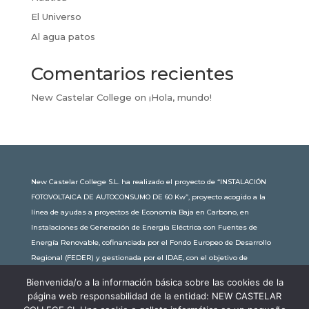
El Universo
Al agua patos
Comentarios recientes
New Castelar College
on
¡Hola, mundo!
New Castelar College S.L. ha realizado el proyecto de “INSTALACIÓN
FOTOVOLTAICA DE AUTOCONSUMO DE 60 Kw”, proyecto acogido a la
línea de ayudas a proyectos de Economía Baja en Carbono, en
Instalaciones de Generación de Energía Eléctrica con Fuentes de
Energía Renovable, cofinanciada por el Fondo Europeo de Desarrollo
Regional (FEDER) y gestionada por el IDAE, con el objetivo de
conseguir una economía más limpia y sostenible, con una
Bienvenida/o a la información básica sobre las cookies de la
subvención de 30.245,63€. Con una potencia instalada de 60kW, la
página web responsabilidad de la entidad: NEW CASTELAR
comunidad educativa de New Castelar ahorra al planeta 34,79