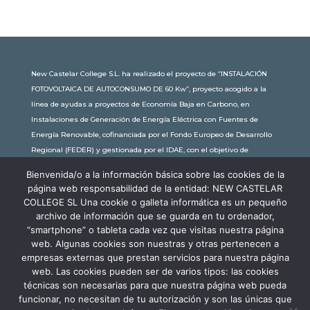
New Castelar College S.L. ha realizado el proyecto de “INSTALACIÓN
FOTOVOLTAICA DE AUTOCONSUMO DE 60 Kw”, proyecto acogido a la
línea de ayudas a proyectos de Economía Baja en Carbono, en
Instalaciones de Generación de Energía Eléctrica con Fuentes de
Energía Renovable, cofinanciada por el Fondo Europeo de Desarrollo
Regional (FEDER) y gestionada por el IDAE, con el objetivo de
conseguir una economía más limpia y sostenible, con una
Bienvenida/o a la información básica sobre las cookies de la
subvención de 30.245,63€. Con una potencia instalada de 60kW, la
página web responsabilidad de la entidad: NEW CASTELAR
comunidad educativa de New Castelar ahorra al planeta 34,79
COLLEGE SL Una cookie o galleta informática es un pequeño
toneladas de CO2 al año, lo que equivale a recorrer 116.677 km en coche
archivo de información que se guarda en tu ordenador,
o plantar 116 árboles al año.
“smartphone” o tableta cada vez que visitas nuestra página
web. Algunas cookies son nuestras y otras pertenecen a
empresas externas que prestan servicios para nuestra página
web. Las cookies pueden ser de varios tipos: las cookies
técnicas son necesarias para que nuestra página web pueda
funcionar, no necesitan de tu autorización y son las únicas que