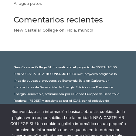
Al agua patos
Comentarios recientes
New Castelar College
on
¡Hola, mundo!
New Castelar College S.L. ha realizado el proyecto de “INSTALACIÓN
FOTOVOLTAICA DE AUTOCONSUMO DE 60 Kw”, proyecto acogido a la
línea de ayudas a proyectos de Economía Baja en Carbono, en
Instalaciones de Generación de Energía Eléctrica con Fuentes de
Energía Renovable, cofinanciada por el Fondo Europeo de Desarrollo
Regional (FEDER) y gestionada por el IDAE, con el objetivo de
conseguir una economía más limpia y sostenible, con una
Bienvenida/o a la información básica sobre las cookies de la
subvención de 30.245,63€. Con una potencia instalada de 60kW, la
página web responsabilidad de la entidad: NEW CASTELAR
comunidad educativa de New Castelar ahorra al planeta 34,79
COLLEGE SL Una cookie o galleta informática es un pequeño
toneladas de CO2 al año, lo que equivale a recorrer 116.677 km en coche
archivo de información que se guarda en tu ordenador,
o plantar 116 árboles al año.
“smartphone” o tableta cada vez que visitas nuestra página